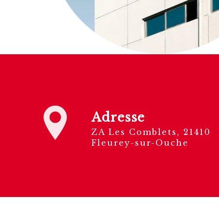
Adresse
ZA Les Comblets, 21410
Fleurey-sur-Ouche