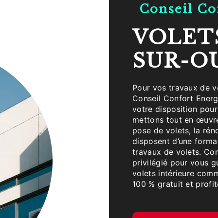
Conseil C
VOLETS À BARBIREY-
SUR-O
Pour vos travaux de volets, faites-appel au savoir-faire de l’entreprise
Conseil Confort Energi
votre disposition pour
mettons tout en œuvre
pose de volets, la rén
disposent d’une forma
travaux de volets. Con
privilégié pour vous 
volets intérieure com
100 % gratuit et profit