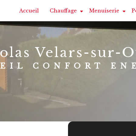
Accueil
Chauffage
Menuiserie
P
golas Velars-sur-
SEIL CONFORT EN