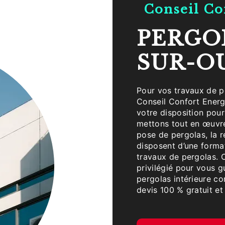
Conseil C
PERGOLAS À VELARS-
SUR-O
Pour vos travaux de pergolas, faites-appel au savoir-faire de l’entreprise
Conseil Confort Energi
votre disposition pour
mettons tout en œuvre
pose de pergolas, la r
disposent d’une forma
travaux de pergolas. C
privilégié pour vous 
pergolas intérieure c
devis 100 % gratuit et 