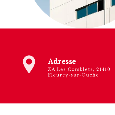
Adresse
ZA Les Comblets, 21410
Fleurey-sur-Ouche