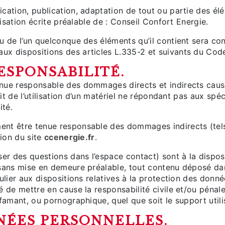
ication, publication, adaptation de tout ou partie des él
orisation écrite préalable de : Conseil Confort Energie.
ou de l’un quelconque des éléments qu’il contient sera c
x dispositions des articles L.335-2 et suivants du Code 
RESPONSABILITÉ.
nue responsable des dommages directs et indirects causés 
oit de l’utilisation d’un matériel ne répondant pas aux spé
ité.
ment être tenue responsable des dommages indirects (te
tion du site
ccenergie.fr
.
ser des questions dans l’espace contact) sont à la disposi
 sans mise en demeure préalable, tout contenu déposé dan
culier aux dispositions relatives à la protection des donn
é de mettre en cause la responsabilité civile et/ou pénale
ffamant, ou pornographique, quel que soit le support util
NNÉES PERSONNELLES.