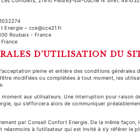
A Les Comblets, 21410 Fleurey-sur-Ouche N°Siret: 4810
1032274
rt Energie – cce@cce21.fr
100 Roubaix - France
 France
RALES D’UTILISATION DU SI
’acceptation pleine et entière des conditions générales d’
 d’être modifiées ou complétées à tout moment, les utilis
e.
 moment aux utilisateurs. Une interruption pour raison 
rgie, qui s’efforcera alors de communiquer préalablement
èrement par Conseil Confort Energie. De la même façon, 
néanmoins à l’utilisateur qui est invité à s’y référer le 