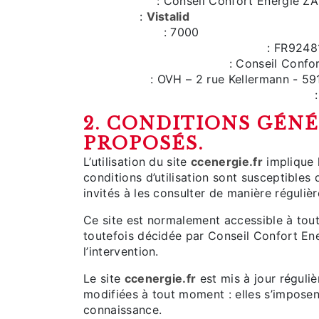
Propriétaire
: Conseil Confort Energie Z
Créateur
:
Vistalid
Capital social
: 7000
N° de TVA intracommunautaire
: FR9248
Responsable publication
: Conseil Confo
Hébergeur
: OVH – 2 rue Kellermann - 59
Localisation du serveur d'hébergement
:
2. CONDITIONS GÉNÉ
PROPOSÉS.
L’utilisation du site
ccenergie.fr
implique l
conditions d’utilisation sont susceptibles
invités à les consulter de manière régulièr
Ce site est normalement accessible à tout
toutefois décidée par Conseil Confort Ene
l’intervention.
Le site
ccenergie.fr
est mis à jour réguli
modifiées à tout moment : elles s’imposent 
connaissance.